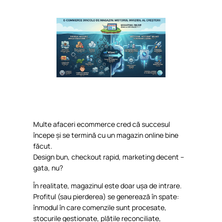
Multe
afaceri
ecommerce cred
că
succesul
începe
și
se
termină
cu un
magazin
online bine
făcut
.
Design bun, checkout rapid, marketing decent –
gata, nu?
În
realitate
,
magazinul
este
doar
ușa
de
intrare
.
Profitul
(
sau
pierderea
) se
generează
în
spate:
în
modul
în
care
comenzile
sunt
procesate
,
stocurile
gestionate
,
plățile
reconciliate,