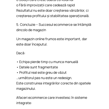
o
Fără
improvizații
care
cedează
rapid
Rezultatul
nu
este
doar
creșterea
vânzărilor
, ci
creșterea
profitului
și
stabilitatea
operațională
.
5.
Concluzie
–
Succesul
ecommerce se
întâmplă
dincolo
de
magazin
Un
magazin
online
frumos
este
important,
dar
este
doar
începutul
.
Dacă
:
•
Echipa
pierde
timp
cu
munca
manuală
•
Datele
sunt fragmentate
•
Profitul
real
este
greu
de
văzut
…
următorul
pas nu
este
un redesign.
Este
construirea
integrărilor
corecte
din
spatele
magazinului
.
Afaceri
ecommerce care
investesc
în
sisteme
integrate: