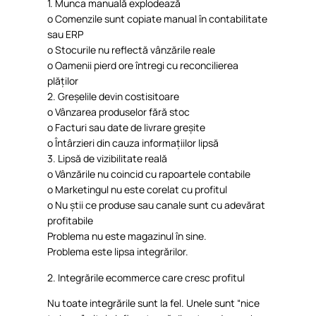
1.
Munca
manuală
explodează
o
Comenzile
sunt
copiate
manual
în
contabilitate
sau
ERP
o
Stocurile
nu
reflectă
vânzările
reale
o
Oamenii
pierd
ore
întregi
cu
reconcilierea
plăților
2.
Greșelile
devin
costisitoare
o
Vânzarea
produselor
fără
stoc
o
Facturi
sau
date de
livrare
greșite
o
Întârzieri
din
cauza
informațiilor
lipsă
3.
Lipsă
de
vizibilitate
reală
o
Vânzările
nu
coincid
cu
rapoartele
contabile
o
Marketingul
nu
este
corelat
cu
profitul
o
Nu
știi
ce
produse
sau
canale
sunt cu
adevărat
profitabile
Problema
nu
este
magazinul
în
sine.
Problema
este
lipsa
integrărilor
.
2.
Integrările
ecommerce care
cresc
profitul
Nu
toate
integrările
sunt la
fel
.
Unele
sunt “nice