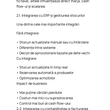
to have”,
altele
influențează
direct
marja
, cash
flow-ul
și
scalarea
.
2.1.
Integrarea
cu ERP
și
gestiunea
stocurilor
Una
dintre
cele
mai
importante
integrări
.
Fără
integrare
:
•
Stocuri
actualizate
manual
sau
cu
întârziere
•
Diferențe
între
sisteme
•
Decizii
de
aprovizionare
bazate
pe date
vechi
Cu
integrare
:
•
Stocuri
actualizate
în
timp
real
•
Rezervarea
automată
a
produselor
•
Optimizarea
achizițiilor
Impact de business:
•
Mai
puține
vânzări
pierdute
•
Costuri
mai
mici
cu
suprastocarea
•
Control
mai
bun al cash flow-
ului
2.2.
Integrarea
cu
contabilitatea
și
facturarea