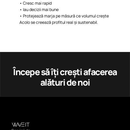
•
Cresc
mai
rapid
•
Iau
decizii
mai
bune
•
Protejează
marja
pe
măsură
ce
volumul
crește
Acolo
se
creează
profitul
real
și
sustenabil
.
Începe să îți crești afacerea
alături de noi