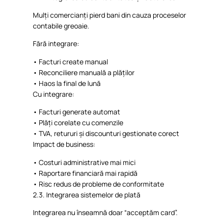
Mulți
comercianți
pierd
bani din
cauza
proceselor
contabile
greoaie
.
Fără
integrare
:
•
Facturi
create manual
•
Reconciliere
manuală
a
plăților
•
Haos
la final de
lună
Cu
integrare
:
•
Facturi
generate automat
•
Plăți
corelate cu
comenzile
•
TVA,
retururi
și
discounturi
gestionate
corect
Impact de business:
•
Costuri
administrative
mai
mici
•
Raportare
financiară
mai
rapidă
•
Risc
redus
de
probleme
de
conformitate
2.3.
Integrarea
sistemelor
de
plată
Integrarea
nu
înseamnă
doar
“
acceptăm
card”.