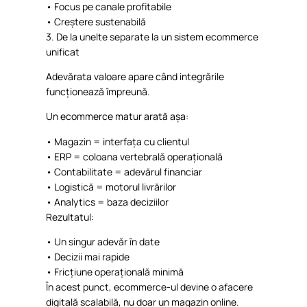
•
Focus pe
canale
profitabile
•
Creștere
sustenabilă
3. De la
unelte
separate la un
sistem
ecommerce
unificat
Adevărata
valoare
apare
când
integrările
funcționează
împreună
.
Un ecommerce
matur
arată
așa
:
•
Magazin
=
interfața
cu
clientul
•
ERP =
coloana
vertebrală
operațională
•
Contabilitate
=
adevărul
financiar
•
Logistică
=
motorul
livrărilor
•
Analytics =
baza
deciziilor
Rezultatul:
•
Un
singur
adevăr
în
date
•
Decizii
mai
rapide
•
Fricțiune
operațională
minimă
În
acest
punct
, ecommerce-ul
devine
o
afacere
digitală
scalabilă
, nu
doar
un
magazin
online.