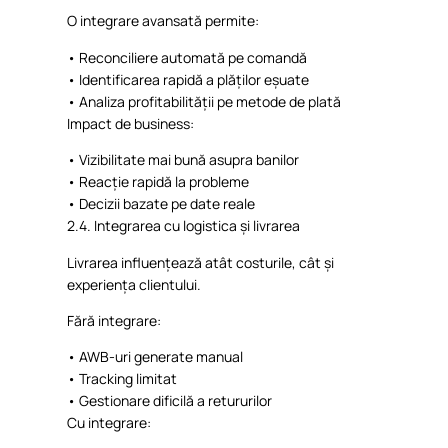
O
integrare
avansată
permite
:
•
Reconciliere
automată
pe
comandă
•
Identificarea
rapidă
a
plăților
eșuate
•
Analiza
profitabilității
pe
metode
de
plată
Impact de business:
•
Vizibilitate
mai
bună
asupra
banilor
•
Reacție
rapidă
la
probleme
•
Decizii
bazate
pe date
reale
2.4.
Integrarea
cu
logistica
și
livrarea
Livrarea
influențează
atât
costurile
,
cât
și
experiența
clientului
.
Fără
integrare
:
•
AWB-
uri
generate manual
•
Tracking
limitat
•
Gestionare
dificilă
a
retururilor
Cu
integrare
: