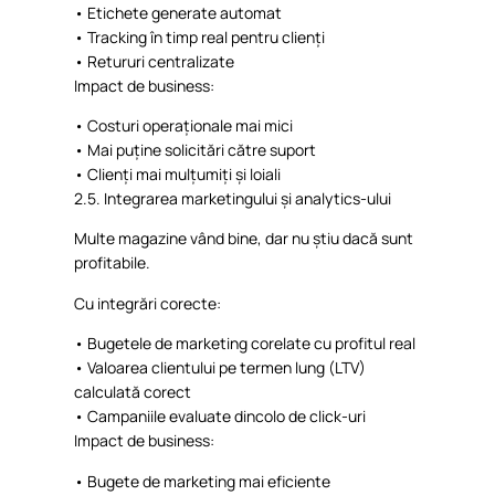
•
Etichete
generate automat
•
Tracking
în
timp
real
pentru
clienți
•
Retururi
centralizate
Impact de business:
•
Costuri
operaționale
mai
mici
•
Mai
puține
solicitări
către
suport
•
Clienți
mai
mulțumiți
și
loiali
2.5.
Integrarea
marketingului
și
analytics-
ului
Multe magazine
vând
bine,
dar
nu
știu
dacă
sunt
profitabile
.
Cu
integrări
corecte
:
•
Bugetele
de marketing
corelate
cu
profitul
real
•
Valoarea
clientului
pe termen lung (LTV)
calculată
corect
•
Campaniile
evaluate
dincolo
de click-
uri
Impact de business:
•
Bugete
de marketing
mai
eficiente