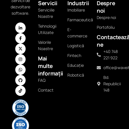
Servicii de
Servicii
Industrii
Despre
dezvoltare
noi
Serviciile
Imobiliare
software.
Noastre
Despre noi
Farmaceutică
Tehnologii
Portofoliu
E-
Utilizate
commerce
Contacteaz
Valorile
ne
Logistică
Noastre
+40 748
Fintech
Mai
221 922
multe
Educație
office@waveit
informații
Robotică
Bd.
FAQ
Republicii
Contact
148