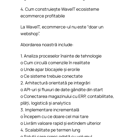
4. Cum
construiește
WaveIT
ecosisteme
ecommerce
profitabile
La
WaveIT
, ecommerce-ul nu
este
“
doar
un
webshop
”.
Abordarea
noastră
include:
1.
Analiza
proceselor
înainte
de
tehnologie
o
Cum
circulă
comenzile
în
realitate
o
Unde
apar
blocajele
și
erorile
o
Ce
sisteme
trebuie
conectate
2.
Arhitectură
orientată
pe
integrări
o
API-
uri
și
fluxuri
de date
gândite
din start
o
Conectarea
magazinului
cu ERP,
contabilitate
,
plăți
,
logistică
și
analytics
3.
Implementare
incrementală
o
Începem
cu
ce
doare
cel
mai
tare
o
Livrăm
valoare
rapid
și
extindem
ulterior
4.
Scalabilitate
pe termen lung
o
Soluții
care
cresc
odată
cu
volumul