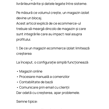
livrările
urmărite
și
datele
legate
între
sisteme
.
Pe
măsură
ce
volumul
crește
, un
magazin
izolat
devine
un
blocaj
.
Acest
articol
explică
de
ce
ecommerce-ul
trebuie
să
meargă
dincolo
de
magazin
și
care
sunt
integrările
care au impact real
asupra
profitului
.
1. De
ce
un
magazin
ecommerce
izolat
limitează
creșterea
La
început
, o
configurație
simplă
funcționează
:
•
Magazin
online
•
Procesare
manuală
a
comenzilor
•
Contabilitate
de
bază
•
Comunicare
prin
email cu
clienții
Dar
odată
cu
creșterea
, apar
problemele
.
Semne
tipice
: