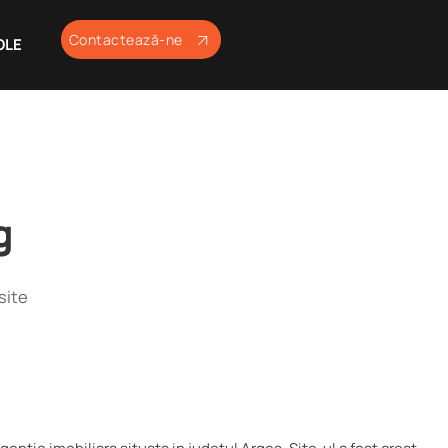
Contactează-ne
OLE
g
site