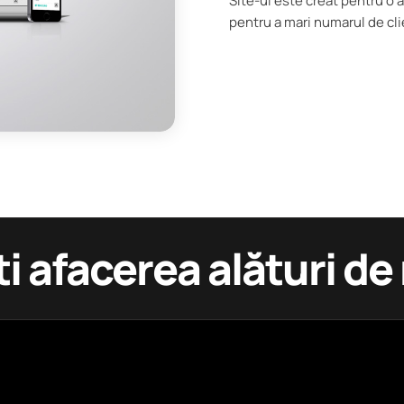
Site-ul este creat pentru o a
pentru a mari numarul de cli
ti afacerea alături de