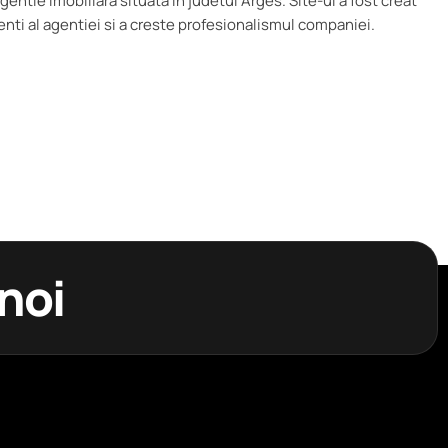
gentie imobiliara situata in judetul Arges. Site-ul a fost creat
enti al agentiei si a creste profesionalismul companiei.
 noi