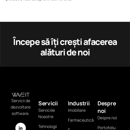
Începe să îți crești afacerea
alături de noi
Servicii de
Servicii
Industrii
Despre
dezvoltare
noi
Serviciile
Imobiliare
software.
Noastre
Despre noi
Farmaceutică
Tehnologii
Portofoliu
E-