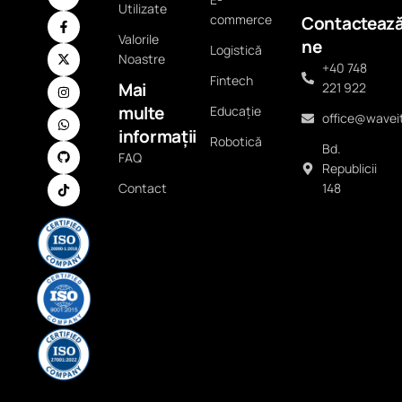
Utilizate
commerce
Contacteaz
Valorile
ne
Logistică
Noastre
+40 748
Fintech
Mai
221 922
multe
Educație
office@waveit
informații
Robotică
Bd.
FAQ
Republicii
Contact
148