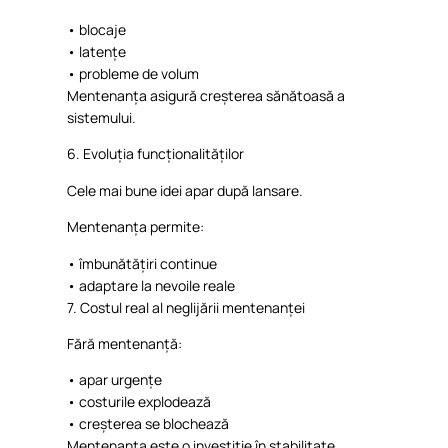
•
blocaje
•
latențe
•
probleme
de
volum
Mentenanța
asigură
creșterea
sănătoasă
a
sistemului
.
6.
Evoluția
funcționalităților
Cele
mai
bune
idei
apar
după
lansare
.
Mentenanța
permite
:
•
îmbunătățiri
continue
•
adaptare
la
nevoile
reale
7. C
ostul
real al
neglijării
mentenanței
Fără
mentenanță
:
•
apar
urgențe
•
costurile
explodează
•
creșterea
se
blochează
Mentenanța
este
o
investiție
în
stabilitate
.