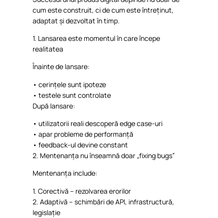
cum
este
construit
, ci de
cum
este
întreținut
,
adaptat
și
dezvoltat
în
timp
.
1.
Lansarea
este
momentul
în
care
începe
realitatea
Înainte
de
lansare
:
•
cerințele
sunt
ipoteze
•
testele
sunt
controlate
După
lansare
:
•
utilizatorii
reali
descoperă
edge case-
uri
•
apar
probleme
de
performanță
•
feedback-ul
devine
constant
2.
Mentenanța
nu
înseamnă
doar
„fixing bugs”
Mentenanța
include:
1.
Corectivă
–
rezolvarea
erorilor
2.
Adaptivă
–
schimbări
de API,
infrastructură
,
legislație