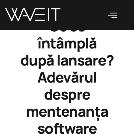
Ce se
întâmplă
după lansare?
Adevărul
despre
mentenanța
software