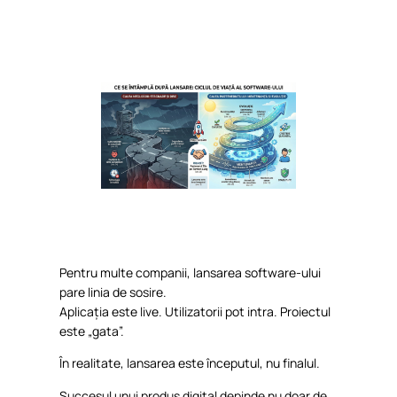
Pentru
multe
companii
,
lansarea
software-
ului
pare
linia
de
sosire
.
Aplicația
este
live.
Utilizatorii
pot intra.
Proiectul
este
„gata”.
În
realitate
,
lansarea
este
începutul
, nu
finalul
.
Succesul
unui
produs
digital
depinde
nu
doar
de