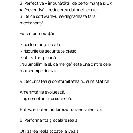
3.
Perfectivă
–
îmbunătățiri
de
performanță
și
UX
4.
Preventivă
–
reducerea
datoriei
tehnice
3. De
ce
software-ul se
degradează
fără
mentenanță
Fără
mentenanță
:
•
performanța
scade
•
riscurile
de
securitate
cresc
•
utilizatorii
pleacă
„Nu
umblăm
la
el
,
că
merge”
este
una
dintre
cele
mai
scumpe
decizii
.
4.
Securitatea
și
conformitatea
nu sunt statice
Amenințările
evoluează
.
Reglementările
se
schimbă
.
Software-ul
nemodernizat
devine
vulnerabil
.
5.
Performanță
și
scalare
reală
Utilizarea
reală
scoate
la
iveală
: