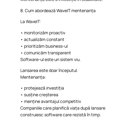
8. Cum
abordează
WaveIT
mentenanța
La
WaveIT
:
•
monitorizăm
proactiv
•
actualizăm
constant
•
prioritizăm
business-ul
•
comunicăm
transparent
Software-ul
este
un
sistem
viu
.
Lansarea
este
doar
începutul
.
Mentenanța
:
•
protejează
investiția
•
susține
creșterea
•
menține
avantajul
competitiv
Companiile
care
planifică
viața
după
lansare
construiesc
software care
rezistă
în
timp.