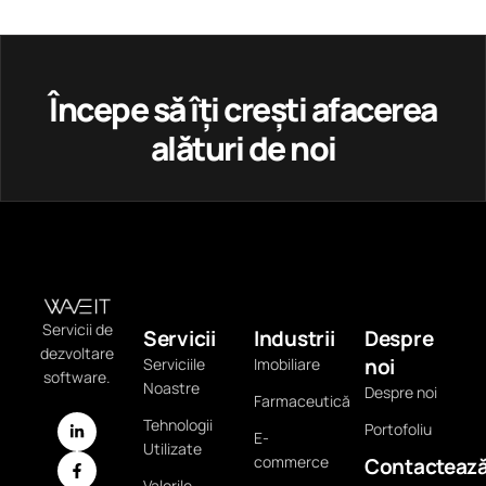
Începe să îți crești afacerea
alături de noi
Servicii de
Servicii
Industrii
Despre
dezvoltare
noi
Serviciile
Imobiliare
software.
Noastre
Despre noi
Farmaceutică
Tehnologii
Portofoliu
E-
Utilizate
commerce
Contacteaz
Valorile