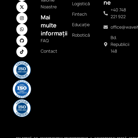
ne
Logistică
Noastre
+40 748
Fintech
Mai
221 922
multe
Educație
office@waveit
informații
Robotică
Bd.
FAQ
Republicii
Contact
148